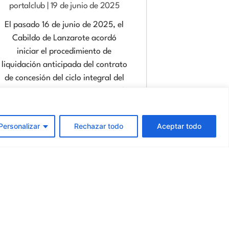
portalclub
19 de junio de 2025
El pasado 16 de junio de 2025, el
Cabildo de Lanzarote acordó
iniciar el procedimiento de
liquidación anticipada del contrato
de concesión del ciclo integral del
agua, suscrito en 2013 con Canal
Gestión Lanzarote (filial del Canal
Isabel II) por un plazo de 30 años.
Personalizar
Rechazar todo
Aceptar todo
La decisión se fundamenta en
incumplimientos graves detectados
a lo largo de más de una década:
elevados índices de pérdidas por
fugas (hasta un 61 %), falta de
inversiones esenciales y cortes
frecuentes del suministro. En otras
palabras, acordó la recisión del