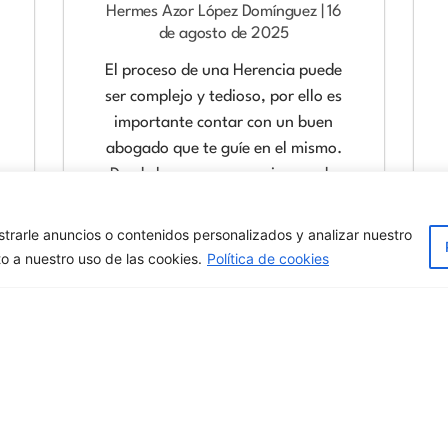
Hermes Azor López Domínguez
16
de agosto de 2025
El proceso de una Herencia puede
ser complejo y tedioso, por ello es
importante contar con un buen
abogado que te guíe en el mismo.
Desde los pasos a seguir cuando
fallece un familiar, hasta entender
cómo se divide el patrimonio del
rarle anuncios o contenidos personalizados y analizar nuestro
causante según lo que dispone el
to a nuestro uso de las cookies.
Política de cookies
Código Civil, son algunos de los
aspectos que un abogado
especializado en herencias puede
dilucidar. Así, en la presente
entrada, se tratan de manera
resumida los mencionados temas,
intentando dar una primera