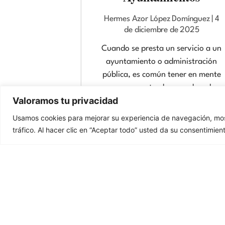
Hermes Azor López Domínguez
4
de diciembre de 2025
Cuando se presta un servicio a un
ayuntamiento o administración
pública, es común tener en mente
que se va a tardar en cobrar lo
Valoramos tu privacidad
pactado. Sin embargo, conocer los
mecanismos legales oportunos
Usamos cookies para mejorar su experiencia de navegación, most
para agilizar los trámites de cobro
tráfico. Al hacer clic en “Aceptar todo” usted da su consentimien
de dichas facturas, que brinda la
Ley 9/2017 de Contratos del
Sector Público (LCSP), puede ser
vital para evitar la prescripción de
la deuda, y eliminar esta idea
infundada.