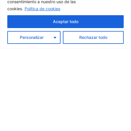
consentimiento a nuestro uso de las
cookies.
Política de cookies
02
Aceptar todo
Análisis jurídico
Personalizar
Rechazar todo
Estudio a fondo tu caso y evalúo las posibles vías
legales con transparencia.
03
Plan de actuación
Te explico las opciones disponibles y diseñamos juntos la
estrategia más adecuada.
04
Acompañamiento