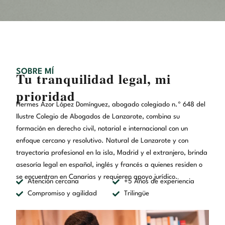
SOBRE MÍ
Tu tranquilidad legal, mi
prioridad
Hermes Azor López Domínguez, abogado colegiado n.º 648 del
Ilustre Colegio de Abogados de Lanzarote, combina su
formación en derecho civil, notarial e internacional con un
enfoque cercano y resolutivo. Natural de Lanzarote y con
trayectoria profesional en la isla, Madrid y el extranjero, brinda
asesoría legal en español, inglés y francés a quienes residen o
se encuentran en Canarias y requieren apoyo jurídico.
Atención cercana
+5 Años de experiencia
Compromiso y agilidad
Trilingüe